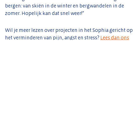
bergen: van skiën in de winter en bergwandelen in de
zomer. Hopelijk kan dat snel weer!”
Wil je meer lezen over projecten in het Sophia gericht op
het verminderen van pijn, angst en stress?
Lees dan ons
Vriendennieuws!
Anouk Heuvelmans wint de
Molenaarprijs
Met trots feliciteren wij Anouk...