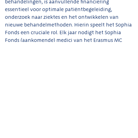
behandelingen, is aanvullende financiering
essentieel voor optimale patiëntbegeleiding,
onderzoek naar ziektes en het ontwikkelen van
nieuwe behandelmethoden. Hierin speelt het Sophia
Fonds een cruciale rol. Elk jaar nodigt het Sophia
Fonds (aankomende) medici van het Erasmus MC
Sophia uit om subsidieaanvragen in te dienen voor
wetenschappelijk onderzoek. Een onafhankelijke
internationale commissie van vooraanstaande artsen
beoordeelt deze aanvragen, waarna het bestuur een
aantal projecten honoreert. Dit stelt het ziekenhuis
in staat om innovatief en baanbrekend onderzoek te
verrichten, wat niet alleen resulteert in de beste zorg
voor kinderen, maar soms ook leidt tot Europese
subsidies.
Missie en Doelstellingen