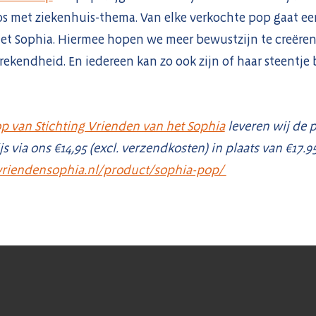
os met ziekenhuis-thema. Van elke verkochte pop gaat ee
het Sophia. Hiermee hopen we meer bewustzijn te creëre
rekendheid. En iedereen kan zo ook zijn of haar steentje
p van Stichting Vrienden van het Sophia
leveren wij de 
 via ons €14,95 (excl. verzendkosten) in plaats van €17.95
riendensophia.nl/product/sophia-pop/