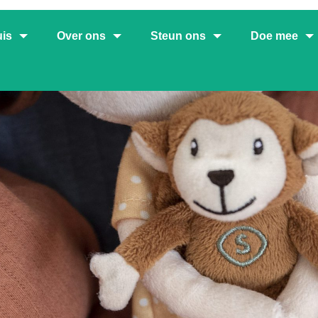
uis
Over ons
Steun ons
Doe mee