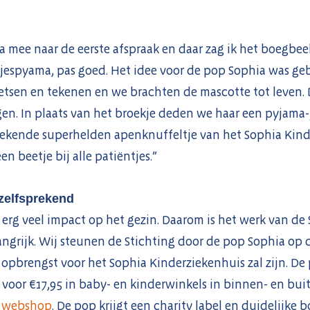
a mee naar de eerste afspraak en daar zag ik het boegbee
ltjespyama, pas goed. Het idee voor de pop Sophia was ge
etsen en tekenen en we brachten de mascotte tot leven. 
en. In plaats van het broekje deden we haar een pyjama-
bekende superhelden apenknuffeltje van het Sophia Kinde
n beetje bij alle patiëntjes.”
nzelfsprekend
l erg veel impact op het gezin. Daarom is het werk van de
ngrijk. Wij steunen de Stichting door de pop Sophia op 
opbrengst voor het Sophia Kinderziekenhuis zal zijn. De 
r voor €17,95 in baby- en kinderwinkels in binnen- en bui
a webshop
. De pop krijgt een charity label en duidelijk