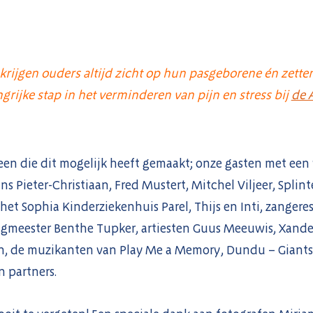
krijgen ouders altijd zicht op hun pasgeborene én zett
rijke stap in het verminderen van pijn en stress bij
de A
een die dit mogelijk heeft gemaakt; onze gasten met een
s Pieter-Christiaan, Fred Mustert, Mitchel Viljeer, Splin
 het Sophia Kinderziekenhuis Parel, Thijs en Inti, zanger
ngmeester Benthe Tupker, artiesten Guus Meeuwis, Xander
, de muzikanten van Play Me a Memory, Dundu – Giants 
n partners.