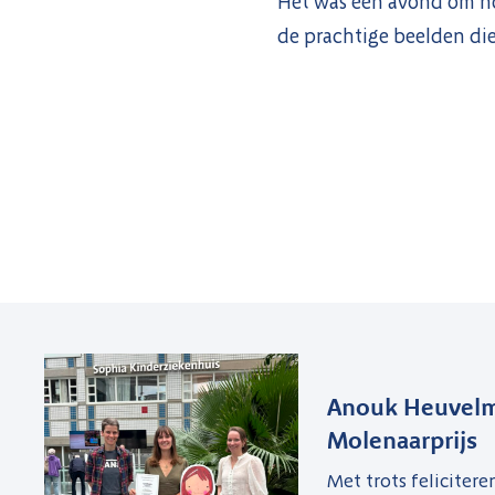
Het was een avond om noo
de prachtige beelden di
Anouk Heuvelm
Molenaarprijs
Met trots felicitere