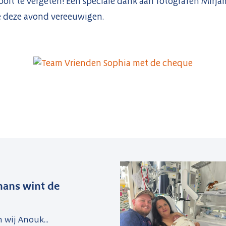
it te vergeten! Een speciale dank aan fotografen Mirja
e deze avond vereeuwigen.
ans wint de
n wij Anouk...