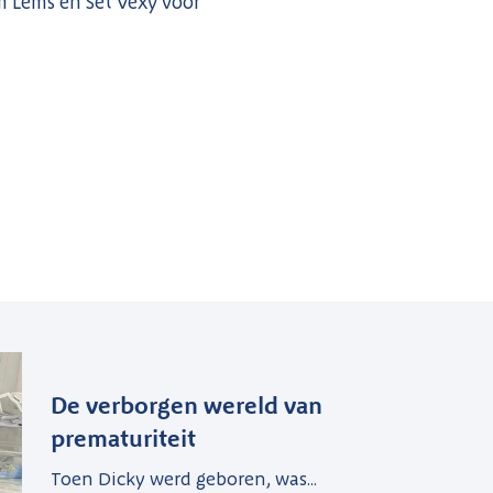
m Lems en Set Vexy voor
De verborgen wereld van
prematuriteit
Toen Dicky werd geboren, was...