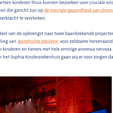
artsen kinderen thuis kunnen bezoeken voor cruciale on
en die gericht zijn op
de mentale gezondheid van chroni
eerkracht te versterken.
 deel van de opbrengst naar twee baanbrekende project
eling van
‘genetische pleisters’
voor zeldzame hersenaand
r kinderen en tieners met hele ernstige anorexia nervos
an het Sophia Kinderziekenhuis gaan wij er voor zorgen d