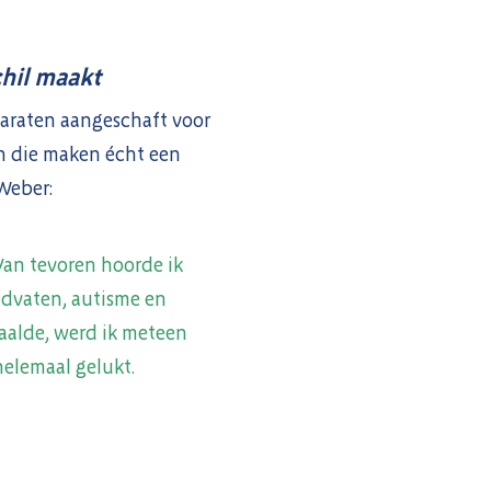
chil maakt
araten aangeschaft voor
n die maken écht een
 Weber:
Van tevoren hoorde ik
oedvaten, autisme en
haalde, werd ik meteen
helemaal gelukt.