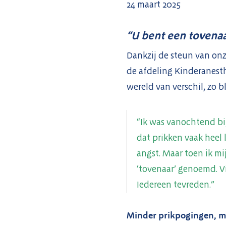
24 maart 2025
“U bent een tovenaa
Dankzij de steun van on
de afdeling Kinderanest
wereld van verschil, zo b
“Ik was vanochtend bi
dat prikken vaak heel 
angst. Maar toen ik mi
‘tovenaar’ genoemd. Vi
Iedereen tevreden.”
Minder prikpogingen, 