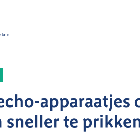
ikken
echo-apparaatjes
 sneller te prikke