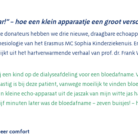
r!” – hoe een klein apparaatje een groot vers
ze donateurs hebben we drie nieuwe, draagbare echoapp
hesiologie van het Erasmus MC Sophia Kinderziekenuis. E
lijkt uit het hartverwarmende verhaal van prof. dr. Frank
j een kind op de dialyseafdeling voor een bloedafname. 
lastig is bij deze patiënt, vanwege moeilijk te vinden bl
jn kleine echo-apparaat uit de jaszak van mijn witte jas 
jf minuten later was de bloedafname – zeven buisjes! – 
meer comfort