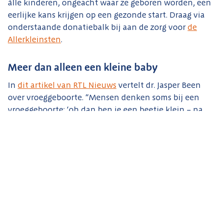
álle kinderen, ongeacht waar ze geboren worden, een
eerlijke kans krijgen op een gezonde start. Draag via
onderstaande donatiebalk bij aan de zorg voor
de
Allerkleinsten
.
Meer dan alleen een kleine baby
In
dit artikel van RTL Nieuws
vertelt dr. Jasper Been
over vroeggeboorte. “Mensen denken soms bij een
vroeggeboorte: ‘oh dan ben je een beetje klein – na
een paar weken couveuse kan je wel weer naar huis.'”
Maar er zijn hele zorgelijke langetermijngevolgen,
aldus Jasper Been aan RTL. “Kinderen doen het over
het algemeen minder goed op school, hebben
gedragsproblemen. Maar ook meer medische
problemen, bijvoorbeeld longproblemen. Eigenlijk
heeft ieder orgaan last van het feit dat het kindje te
vroeg ter wereld is gekomen.”