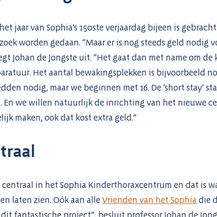
 het jaar van Sophia’s 150ste verjaardag bijeen is gebracht
oek worden gedaan. “Maar er is nog steeds geld nodig v
gt Johan de Jongste uit. “Het gaat dan met name om de k
ratuur. Het aantal bewakingsplekken is bijvoorbeeld no
bedden nodig, maar we beginnen met 16. De ‘short stay’ st
 En we willen natuurlijk de inrichting van het nieuwe c
ijk maken, ook dat kost extra geld.”
traal
 centraal in het Sophia Kinderthoraxcentrum en dat is w
n laten zien. Oók aan alle
Vrienden van het Sophia
die d
it fantastische project”, besluit professor Johan de Jong