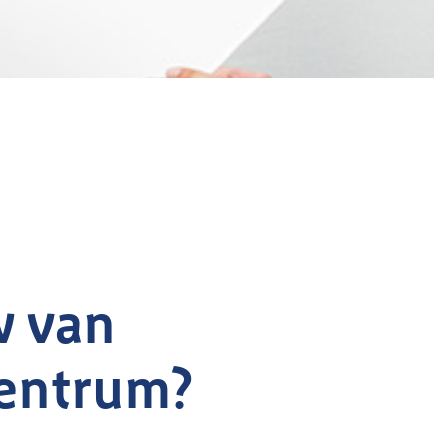
w van
centrum?