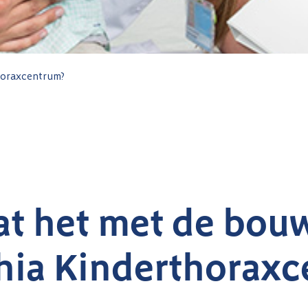
horaxcentrum?
at het met de bou
hia Kinderthorax