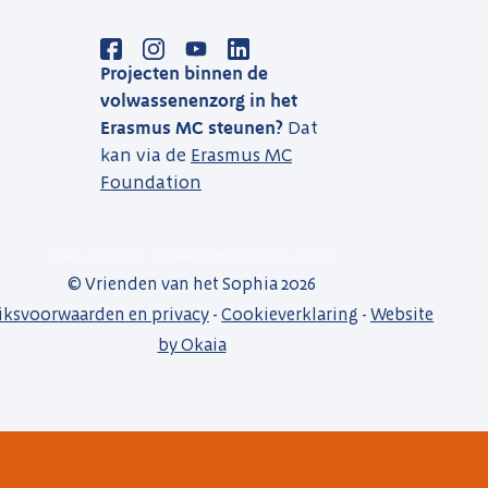
Projecten binnen de
volwassenenzorg in het
Erasmus MC steunen?
Dat
kan via de
Erasmus MC
Foundation
KvK: 41126788 - Fiscaalnummer: 8032.77738
© Vrienden van het Sophia 2026
iksvoorwaarden en privacy
-
Cookieverklaring
-
Website
by Okaia