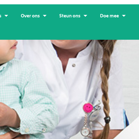
s
Over ons
Steun ons
Doe mee