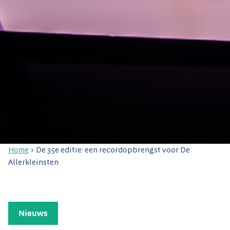
Home
>
De 35e editie: een recordopbrengst voor De
Allerkleinsten
Nieuws