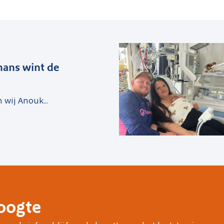
ans wint de
n wij Anouk...
hoogte