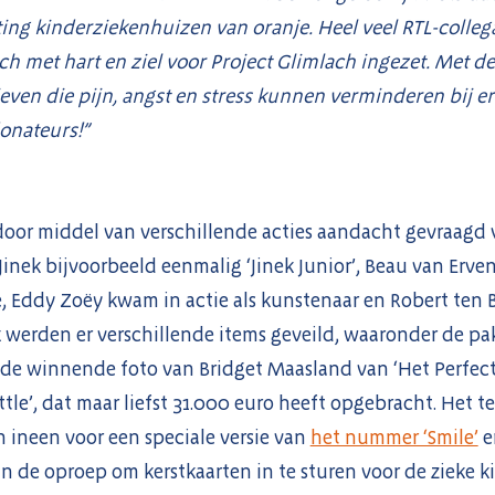
ing kinderziekenhuizen van oranje. Heel veel RTL-collega’
h met hart en ziel voor Project Glimlach ingezet. Met d
even die pijn, angst en stress kunnen verminderen bij er
donateurs!”
door middel van verschillende acties aandacht gevraagd 
Jinek bijvoorbeeld eenmalig ‘Jinek Junior’, Beau van Erve
, Eddy Zoëy kwam in actie als kunstenaar en Robert ten 
k werden er verschillende items geveild, waaronder de pa
 de winnende foto van Bridget Maasland van ‘Het Perfecte
tle’, dat maar liefst 31.000 euro heeft opgebracht. Het t
 ineen voor een speciale versie van
het nummer ‘Smile’
e
 de oproep om kerstkaarten in te sturen voor de zieke 