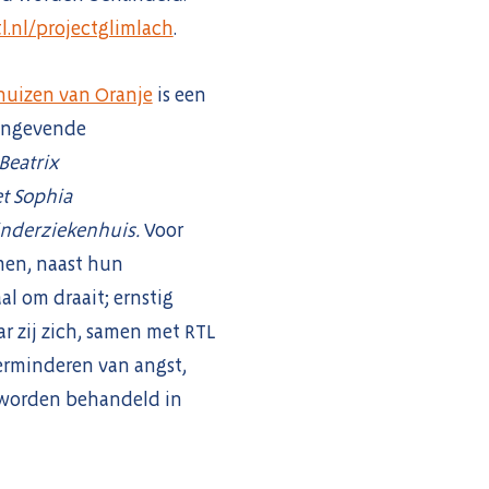
l.nl/projectglimlach
.
huizen van Oranje
is een
angevende
Beatrix
t Sophia
inderziekenhuis.
Voor
men, naast hun
l om draait; ernstig
r zij zich, samen met RTL
verminderen van angst,
n worden behandeld in