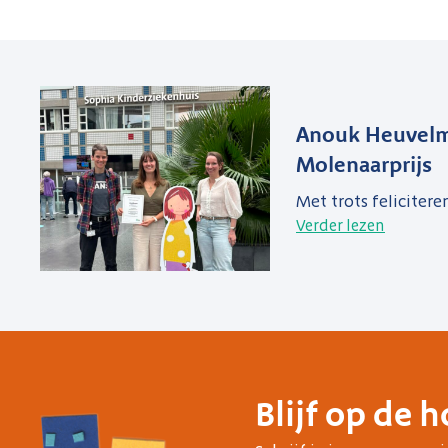
Anouk Heuvelm
Molenaarprijs
Met trots felicitere
Verder lezen
Blijf op de 