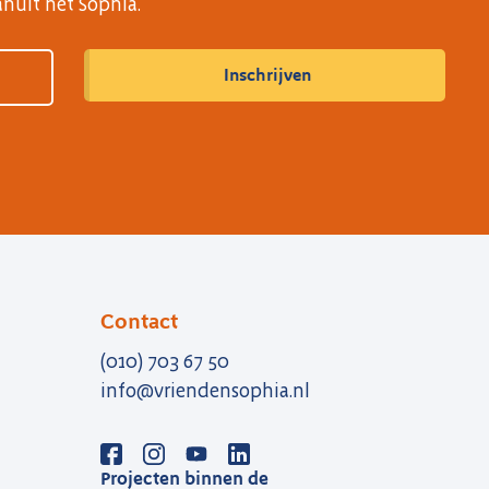
anuit het Sophia.
Contact
(010) 703 67 50
info@vriendensophia.nl
Projecten binnen de