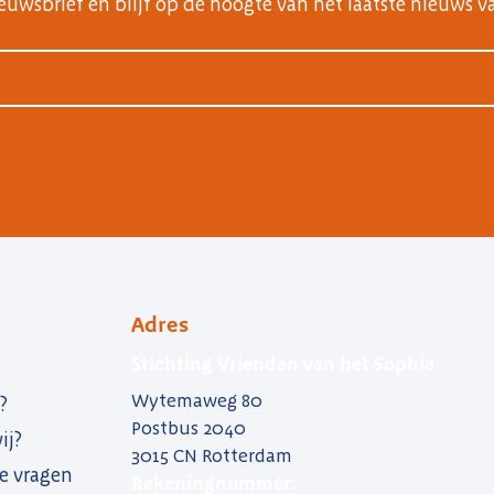
nieuwsbrief en blijf op de hoogte van het laatste nieuws v
Adres
Stichting Vrienden van het Sophia
Wytemaweg 80
?
Postbus 2040
ij?
3015 CN Rotterdam
e vragen
Rekeningnummer: