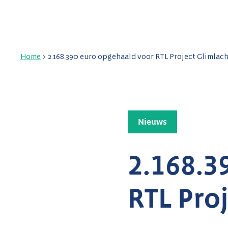
Home
>
2.168.390 euro opgehaald voor RTL Project Glimlac
Nieuws
2.168.3
RTL Pro