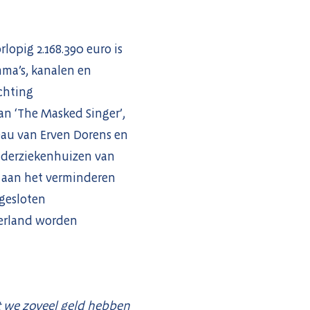
opig 2.168.390 euro is
ma’s, kanalen en
chting
an ‘The Masked Singer’,
eau van Erven Dorens en
inderziekenhuizen van
 aan het verminderen
ngesloten
derland worden
at we zoveel geld hebben