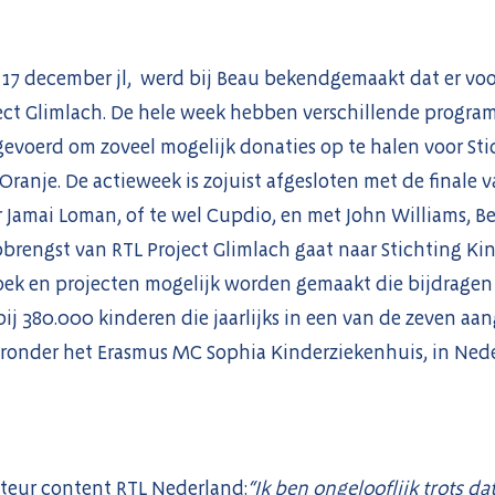
17 december jl, werd bij Beau bekendgemaakt dat er voorl
ect Glimlach. De hele week hebben verschillende program
gevoerd om zoveel mogelijk donaties op te halen voor Sti
ranje. De actieweek is zojuist afgesloten met de finale v
Jamai Loman, of te wel Cupdio, en met John Williams, B
brengst van RTL Project Glimlach gaat naar Stichting K
ek en projecten mogelijk worden gemaakt die bijdragen
 bij 380.000 kinderen die jaarlijks in een van de zeven aa
ronder het Erasmus MC Sophia Kinderziekenhuis, in Ne
ecteur content RTL Nederland:
“Ik ben ongelooflijk trots d