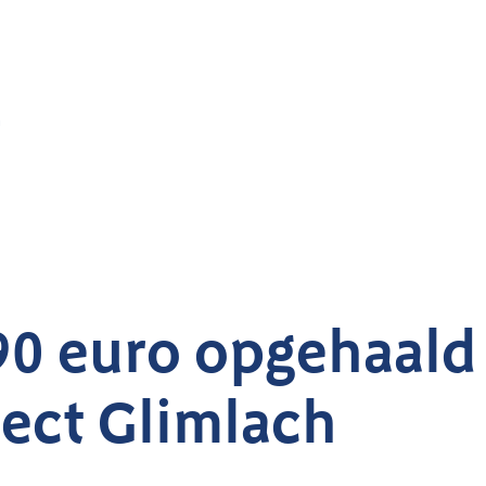
h
90 euro opgehaald
ject Glimlach