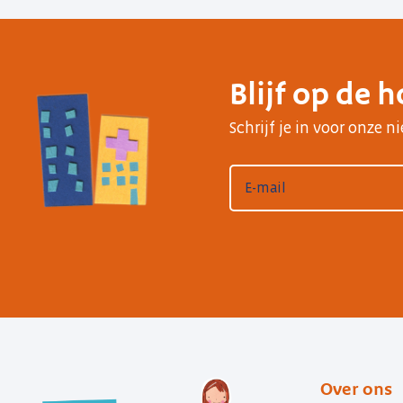
Blijf op de 
Schrijf je in voor onze 
Over ons