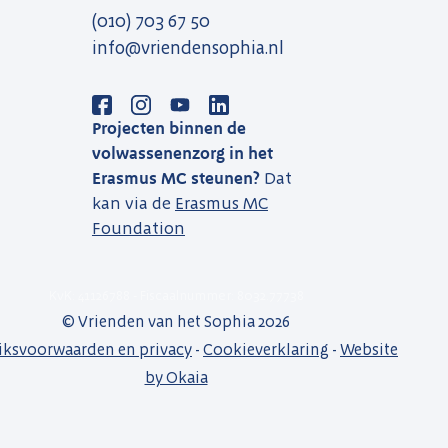
(010) 703 67 50
info@vriendensophia.nl
Projecten binnen de
volwassenenzorg in het
Erasmus MC steunen?
Dat
kan via de
Erasmus MC
Foundation
KvK: 41126788 - Fiscaalnummer: 8032.77738
© Vrienden van het Sophia 2026
iksvoorwaarden en privacy
-
Cookieverklaring
-
Website
by Okaia