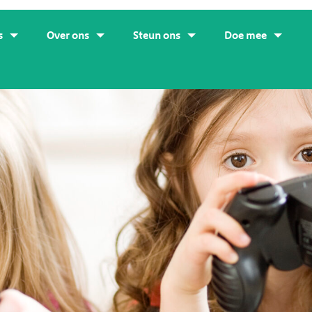
s
Over ons
Steun ons
Doe mee