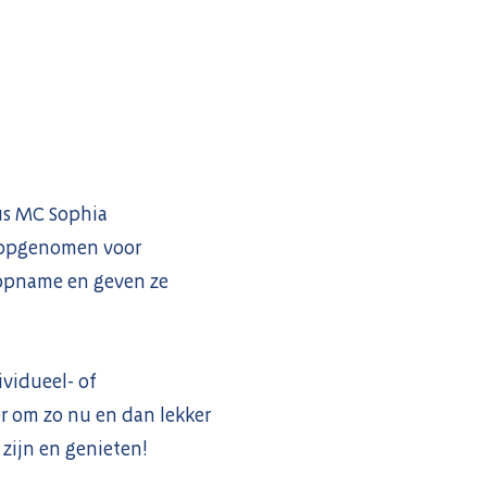
mus MC Sophia
n opgenomen voor
e opname en geven ze
ividueel- of
 om zo nu en dan lekker
zijn en genieten!