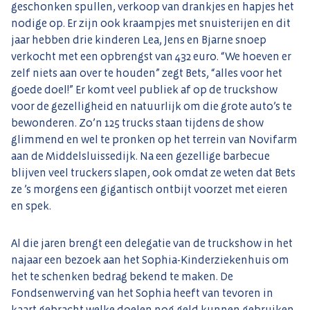
geschonken spullen, verkoop van drankjes en hapjes het
nodige op. Er zijn ook kraampjes met snuisterijen en dit
jaar hebben drie kinderen Lea, Jens en Bjarne snoep
verkocht met een opbrengst van 432 euro. “We hoeven er
zelf niets aan over te houden” zegt Bets, “alles voor het
goede doel!” Er komt veel publiek af op de truckshow
voor de gezelligheid en natuurlijk om die grote auto’s te
bewonderen. Zo’n 125 trucks staan tijdens de show
glimmend en wel te pronken op het terrein van Novifarm
aan de Middelsluissedijk. Na een gezellige barbecue
blijven veel truckers slapen, ook omdat ze weten dat Bets
ze ’s morgens een gigantisch ontbijt voorzet met eieren
en spek.
Al die jaren brengt een delegatie van de truckshow in het
najaar een bezoek aan het Sophia-Kinderziekenhuis om
het te schenken bedrag bekend te maken. De
Fondsenwerving van het Sophia heeft van tevoren in
kaart gebracht welke doelen nog geld kunnen gebruiken.