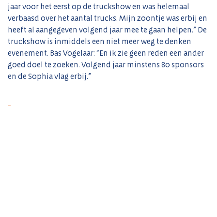
jaar voor het eerst op de truckshow en was helemaal
verbaasd over het aantal trucks. Mijn zoontje was erbij en
heeft al aangegeven volgend jaar mee te gaan helpen.” De
truckshow is inmiddels een niet meer weg te denken
evenement. Bas Vogelaar: “En ik zie geen reden een ander
goed doel te zoeken. Volgend jaar minstens 80 sponsors
en de Sophia vlag erbij.”
Tekst en foto’s met dank aan A. ‘t Hooft
Meer informatie over de Truckshow:
www.truckshownumansdorp.nl