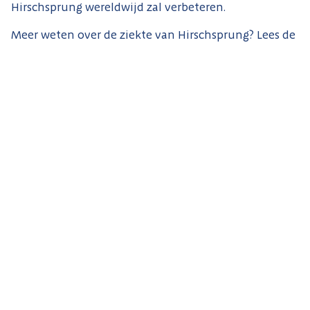
Hirschsprung wereldwijd zal verbeteren.
Meer weten over de ziekte van Hirschsprung? Lees de
uitgebreide informatie op
de website van het
Erasmus MC Sophia Kinderziekenhuis
.
Anouk Heuvelmans wint de
Molenaarprijs
Met trots feliciteren wij Anouk...