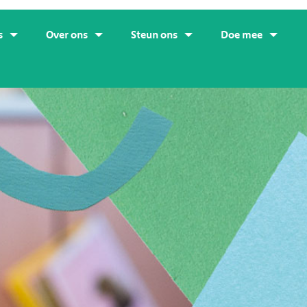
s
Over ons
Steun ons
Doe mee