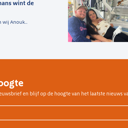
ans wint de
n wij Anouk...
hoogte
nieuwsbrief en blijf op de hoogte van het laatste nieuws v