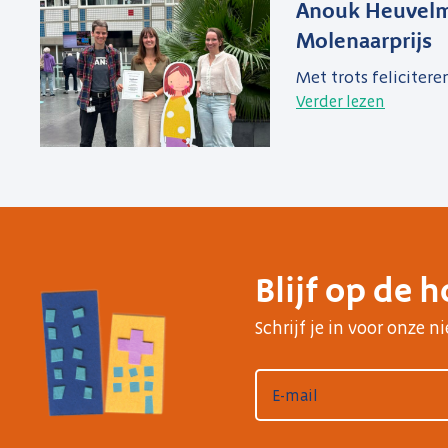
Anouk Heuvelm
Molenaarprijs
Met trots felicitere
Verder lezen
Blijf op de 
Schrijf je in voor onze 