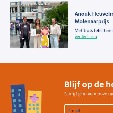
Anouk Heuvelm
Molenaarprijs
Met trots felicitere
Verder lezen
Blijf op de 
Schrijf je in voor onze 