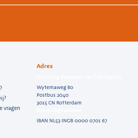
Adres
Stichting Vrienden van het Sophia
Wytemaweg 80
?
Postbus 2040
ij?
3015 CN Rotterdam
e vragen
Rekeningnummer:
IBAN NL53 INGB 0000 0701 67