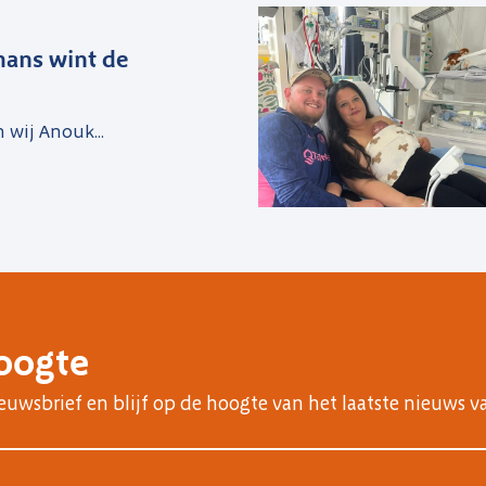
ans wint de
n wij Anouk...
hoogte
nieuwsbrief en blijf op de hoogte van het laatste nieuws v