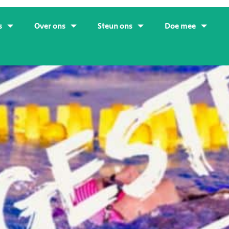
s
Over ons
Steun ons
Doe mee